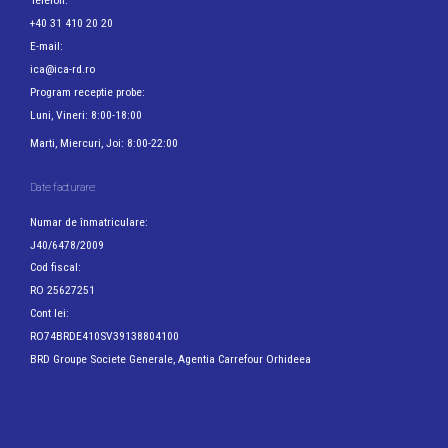
Telefon:
+40 31 410 20 20
E-mail:
ica@ica-rd.ro
Program receptie probe:
Luni, Vineri: 8:00-18:00
Marti, Miercuri, Joi: 8:00-22:00
Date facturare:
Numar de înmatriculare:
J40/6478/2009
Cod fiscal:
RO 25627251
Cont lei:
RO74BRDE410SV39138804100
BRD Groupe Societe Generale, Agentia Carrefour Orhideea