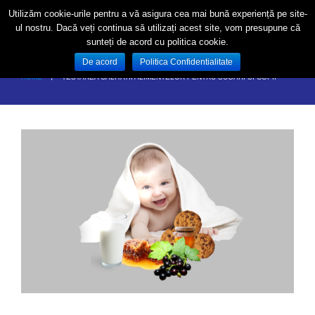
Utilizăm cookie-urile pentru a vă asigura cea mai bună experiență pe site-
ul nostru. Dacă veți continua să utilizați acest site, vom presupune că
sunteți de acord cu politica cookie.
De acord
Politica Confidentialitate
HOME
TESTAREA CALITATII ALIMENTELOR PENTRU SUGARI SI COPII