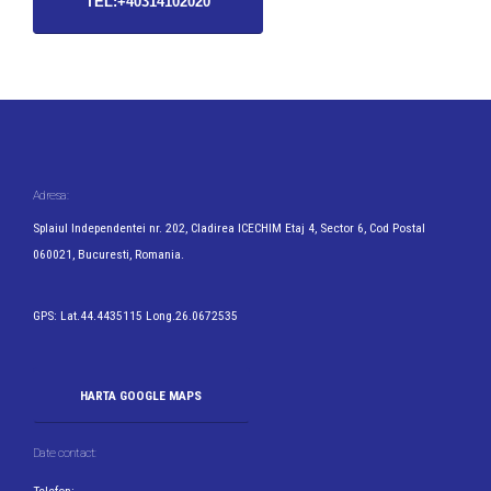
TEL:+40314102020
Adresa:
Splaiul Independentei nr. 202, Cladirea ICECHIM Etaj 4, Sector 6, Cod Postal
060021, Bucuresti, Romania.
GPS: Lat.44.4435115 Long.26.0672535
HARTA GOOGLE MAPS
Date contact: