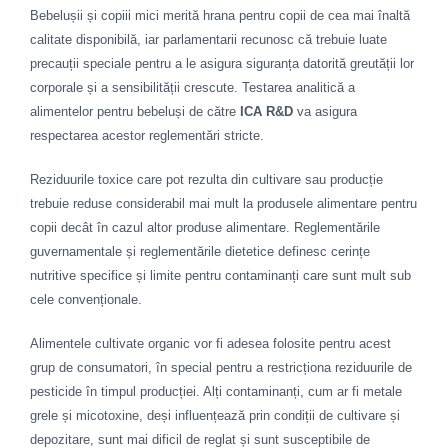
Bebelușii și copiii mici merită hrana pentru copii de cea mai înaltă
calitate disponibilă, iar parlamentarii recunosc că trebuie luate
precauții speciale pentru a le asigura siguranța datorită greutății lor
corporale și a sensibilității crescute. Testarea analitică a
alimentelor pentru bebeluși de către
ICA R&D
va asigura
respectarea acestor reglementări stricte.
Reziduurile toxice care pot rezulta din cultivare sau producție
trebuie reduse considerabil mai mult la produsele alimentare pentru
copii decât în ​​cazul altor produse alimentare. Reglementările
guvernamentale și reglementările dietetice definesc cerințe
nutritive specifice și limite pentru contaminanți care sunt mult sub
cele convenționale.
Alimentele cultivate organic vor fi adesea folosite pentru acest
grup de consumatori, în special pentru a restricționa reziduurile de
pesticide în timpul producției. Alți contaminanți, cum ar fi metale
grele și micotoxine, deși influențează prin condiții de cultivare și
depozitare, sunt mai dificil de reglat și sunt susceptibile de