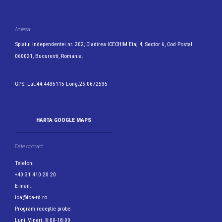
Adresa:
Splaiul Independentei nr. 202, Cladirea ICECHIM Etaj 4, Sector 6, Cod Postal
060021, Bucuresti, Romania.
GPS: Lat.44.4435115 Long.26.0672535
HARTA GOOGLE MAPS
Date contact:
Telefon:
+40 31 410 20 20
E-mail:
ica@ica-rd.ro
Program receptie probe:
Luni, Vineri: 8:00-18:00