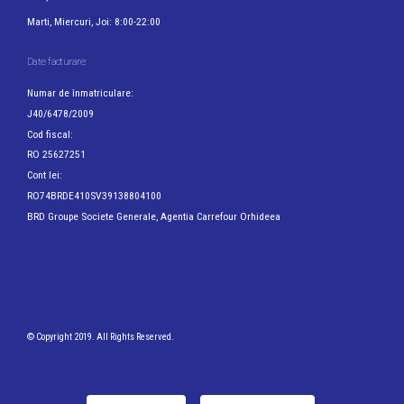
Marti, Miercuri, Joi: 8:00-22:00
Date facturare:
Numar de înmatriculare:
J40/6478/2009
Cod fiscal:
RO 25627251
Cont lei:
RO74BRDE410SV39138804100
BRD Groupe Societe Generale, Agentia Carrefour Orhideea
© Copyright 2019. All Rights Reserved.