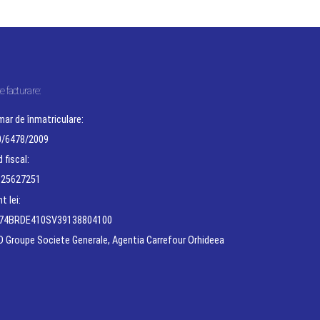
e facturare:
ar de înmatriculare:
0/6478/2009
 fiscal:
 25627251
t lei:
74BRDE410SV39138804100
 Groupe Societe Generale, Agentia Carrefour Orhideea