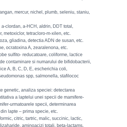
angan, mercur, nichel, plumb, seleniu, staniu,
 a-clordan, a-HCH, aldrin, DDT total,
 metoxiclor, tetracloro-m-xilen, etc.
ctoza, gliadina, detectia ADN de susan, etc.
ne, ocratoxina A, zearalenona, etc.
be sulfito- reducatoare, coliforme, lactice
e contaminare si numarului de bifidobacterii,
ce A, B, C, D, E, escherichia coli,
pseudomonas spp, salmonella, stafilococ
te genetic, analiza speciei: detectarea
itativa a laptelui unei specii de mamifere-
amifer-urmatoarele specii, determinarea
 din lapte – prima specie, etc.
mic, citric, tartric, malic, succinic, lactic,
izaharide, aminoacizi totali, beta-lactams,