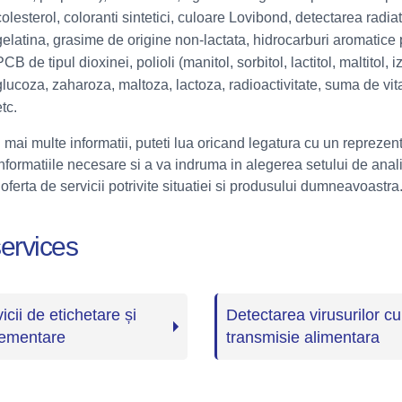
colesterol, coloranti sintetici, culoare Lovibond, detectarea radiatii
gelatina, grasime de origine non-lactata, hidrocarburi aromatice p
PCB de tipul dioxinei, polioli (manitol, sorbitol, lactitol, maltitol, iz
glucoza, zaharoza, maltoza, lactoza, radioactivitate, suma de vit
etc.
 mai multe informatii, puteti lua oricand legatura cu un reprezen
informatiile necesare si a va indruma in alegerea setului de ana
 oferta de servicii potrivite situatiei si produsului dumneavoastra
ervices
icii de etichetare și
Detectarea virusurilor cu
lementare
transmisie alimentara