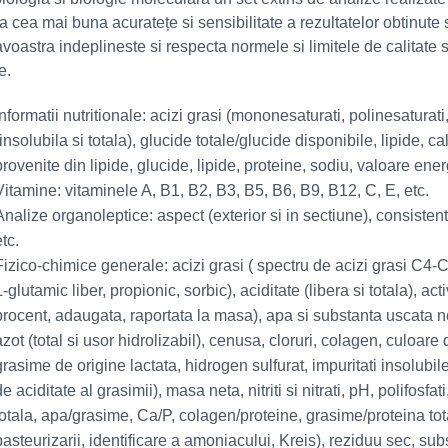
a cea mai buna acuratețe si sensibilitate a rezultatelor obtinute
oastra indeplineste si respecta normele si limitele de calitate s
e.
Informatii nutritionale: acizi grasi (mononesaturati, polinesaturati,
(insolubila si totala), glucide totale/glucide disponibile, lipide, c
provenite din lipide, glucide, lipide, proteine, sodiu, valoare ener
Vitamine: vitaminele A, B1, B2, B3, B5, B6, B9, B12, C, E, etc.
Analize organoleptice: aspect (exterior si in sectiune), consisten
etc.
Fizico-chimice generale: acizi grasi ( spectru de acizi grasi C4-C24)
L-glutamic liber, propionic, sorbic), aciditate (libera si totala), ac
procent, adaugata, raportata la masa), apa si substanta uscata n
azot (total si usor hidrolizabil), cenusa, cloruri, colagen, culoare
grasime de origine lactata, hidrogen sulfurat, impuritati insolubile,
de aciditate al grasimii), masa neta, nitriti si nitrati, pH, polifosfa
totala, apa/grasime, Ca/P, colagen/proteine, grasime/proteina tota
pasteurizarii, identificare a amoniacului, Kreis), reziduu sec, su