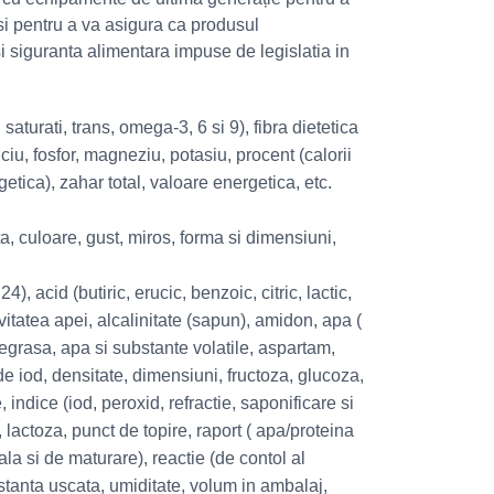
 si pentru a va asigura ca produsul
i siguranta alimentara impuse de legislatia in
 saturati, trans, omega-3, 6 si 9), fibra dietetica
alciu, fosfor, magneziu, potasiu, procent (calorii
getica), zahar total, valoare energetica, etc.
ta, culoare, gust, miros, forma si dimensiuni,
, acid (butiric, erucic, benzoic, citric, lactic,
tivitatea apei, alcalinitate (sapun), amidon, apa (
egrasa, apa si substante volatile, aspartam,
 de iod, densitate, dimensiuni, fructoza, glucoza,
 indice (iod, peroxid, refractie, saponificare si
ti, lactoza, punct de topire, raport ( apa/proteina
la si de maturare), reactie (de contol al
bstanta uscata, umiditate, volum in ambalaj,