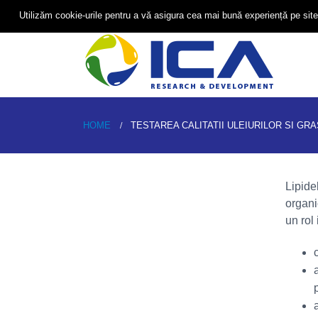
+
Utilizăm cookie-urile pentru a vă asigura cea mai bună experiență pe site
HOME
TESTAREA CALITATII ULEIURILOR SI GR
Lipide
organi
un rol 