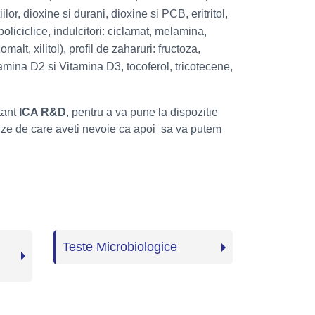
lor, dioxine si durani, dioxine si PCB, eritritol,
oliciclice, indulcitori: ciclamat, melamina,
omalt, xilitol), profil de zaharuri: fructoza,
amina D2 si Vitamina D3, tocoferol, tricotecene,
tant
ICA R&D
, pentru a va pune la dispozitie
lize de care aveti nevoie ca apoi sa va putem
.
Teste Microbiologice