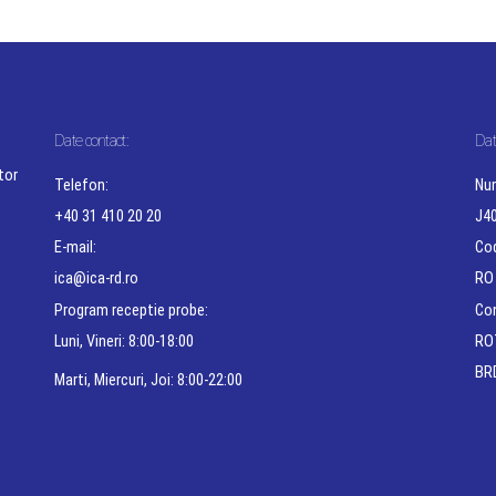
Date contact:
Dat
tor
Telefon:
Num
+40 31 410 20 20
J4
E-mail:
Cod
ica@ica-rd.ro
RO
Program receptie probe:
Con
Luni, Vineri: 8:00-18:00
RO
BRD
Marti, Miercuri, Joi: 8:00-22:00