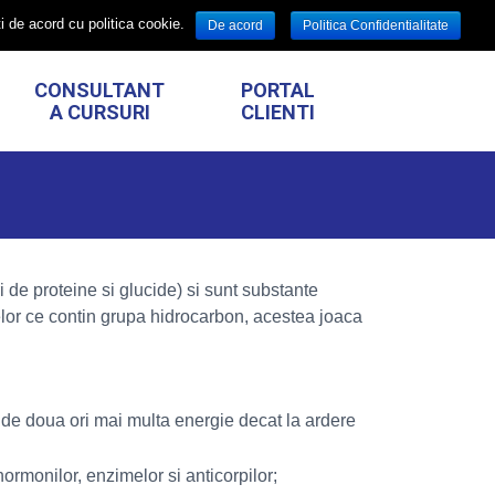
CARIERE
i de acord cu politica cookie.
De acord
Politica Confidentialitate
CONSULTANT
PORTAL
A CURSURI
CLIENTI
ri de proteine si glucide) si sunt substante
telor ce contin grupa hidrocarbon, acestea joaca
, de doua ori mai multa energie decat la ardere
ormonilor, enzimelor si anticorpilor;