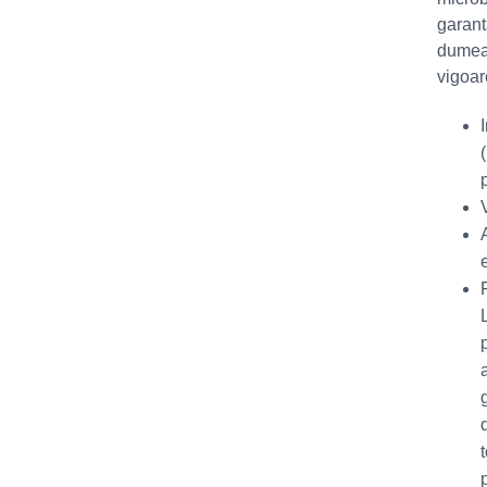
garant
dumeav
vigoar