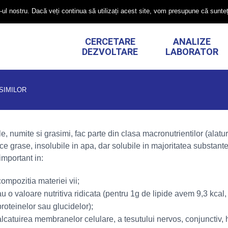
4 0314102020
TRIMITE O CERERE
DESPRE NOI
CONTACT
-ul nostru. Dacă veți continua să utilizați acest site, vom presupune că sunteț
CERCETARE
ANALIZE
DEZVOLTARE
LABORATOR
ASIMILOR
le, numite si grasimi, fac parte din clasa macronutrientilor (alatu
ce grase, insolubile in apa, dar solubile in majoritatea substan
important in:
compozitia materiei vii;
au o valoare nutritiva ridicata (pentru 1g de lipide avem 9,3 kcal
proteinelor sau glucidelor);
alcatuirea membranelor celulare, a tesutului nervos, conjunctiv, h