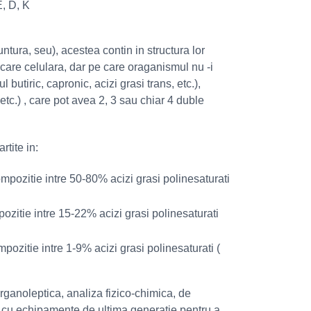
E, D, K
 untura, seu), acestea contin in structura lor
icare celulara, dar pe care oraganismul nu -i
l butiric, capronic, acizi grasi trans, etc.),
 etc.) , care pot avea 2, 3 sau chiar 4 duble
rtite in:
ompozitie intre 50-80% acizi grasi polinesaturati
ozitie intre 15-22% acizi grasi polinesaturati
pozitie intre 1-9% acizi grasi polinesaturati (
rganoleptica, analiza fizico-chimica, de
e cu echipamente de ultima generație pentru a