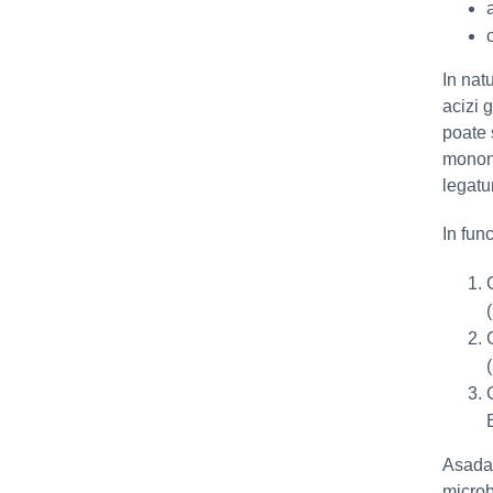
In natu
acizi 
poate s
monone
legatur
In func
Asada
microb