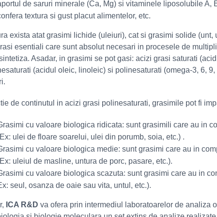
aportul de saruri minerale (Ca, Mg) si vitaminele liposolubile A, 
confera textura si gust placut alimentelor, etc.
ra exista atat grasimi lichide (uleiuri), cat si grasimi solide (unt,
grasi esentiali care sunt absolut necesari in procesele de multipl
intetiza. Asadar, in grasimi se pot gasi: acizi grasi saturati (acidu
saturati (acidul oleic, linoleic) si polinesaturati (omega-3, 6, 9,
i.
tie de continutul in acizi grasi polinesaturati, grasimile pot fi impa
Grasimi cu valoare biologica ridicata: sunt grasimili care au in c
(Ex: ulei de floare soarelui, ulei din porumb, soia, etc.) .
Grasimi cu valoare biologica medie: sunt grasimi care au in comp
(Ex: uleiul de masline, untura de porc, pasare, etc.).
Grasimi cu valoare biologica scazuta: sunt grasimi care au in com
Ex: seul, osanza de oaie sau vita, untul, etc.).
r,
ICA R&D
va ofera prin intermediul laboratoarelor de analiza o
iologia si biologie moleculara un set extins de analize realizat