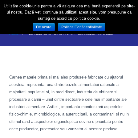
Utilizăm cookie-urile pentru a vă asigura cea mai bună experiență pe site-
ul nostru. Dacă veți continua să utilizați acest site, vom presupune că
sunteți de acord cu politica cookie.
De acord
Politica Confidentialitate
HOME
TESTAREA CALITATII CARNII SI PRODUSELOR CU CARNE
Carnea materie prima si mai ales produsele fabricate cu ajutorul
acesteia reprezinta una dintre bazele alimentatiei rationale a
majoritatii populatiei si, in mod direct, industria de obtinere si
procesare a carnii – unul dintre sectoarele cele mai importante ale
industriei alimentare. Astfel , importanta monitorizarii aspectelor
fizico-chimie, microbiologice, a autenticitatii, a contaminarii si nu in
ultimul rand a aspectelor organoleptice devine o prioritate pentru
orice producator, procesator sau vanzator al acestor produse.