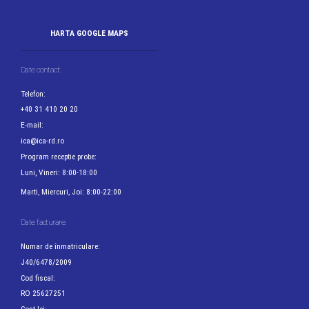
HARTA GOOGLE MAPS
Date contact:
Telefon:
+40 31 410 20 20
E-mail:
ica@ica-rd.ro
Program receptie probe:
Luni, Vineri: 8:00-18:00
Marti, Miercuri, Joi: 8:00-22:00
Date facturare:
Numar de înmatriculare:
J40/6478/2009
Cod fiscal:
RO 25627251